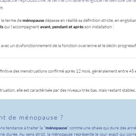
a capacité reproductive, le terme climatère englobe l’ensemble de l
e.
 le terme de
ménopause
dépasse en réalité sa définition stricte, en engloban
ls
qui l’accompagnent
avant, pendant et après
son installation :
 avec un dysfonctionnement de la fonction ovarienne et le déclin progress
finitive des menstruations confirmé après 12 mois, généralement entre 45 e
uation, elle est caractérisée par des niveaux très bas, mais restant stable
ent de ménopause ?
s tendance à traiter la "
ménopause
" comme une phase qui dure des année
une durée. Au sens strict, la ménopause représente le jour exact qui cor