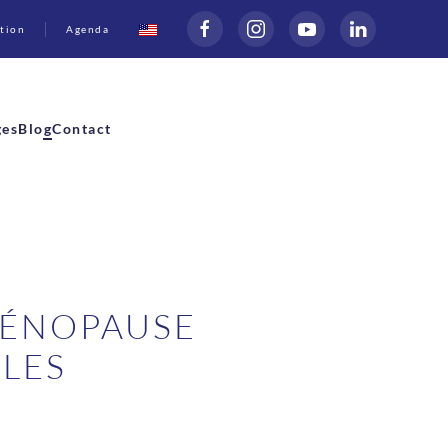
tion
Agenda
ges
Blog
Contact
MÉNOPAUSE
 LES