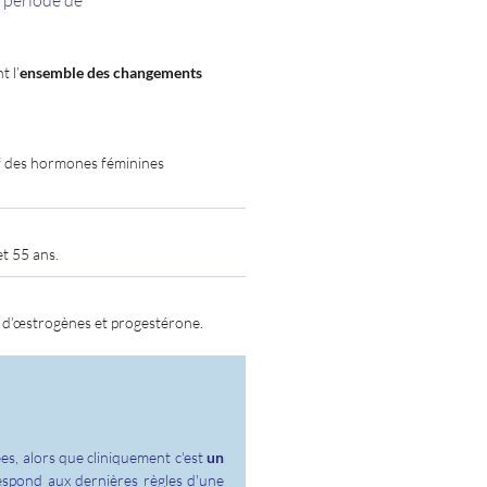
a période de
t l’
ensemble des changements
if des hormones féminines
t 55 ans.
s, d’œstrogènes et progestérone.
s, alors que cliniquement c'est
un
respond aux dernières règles d'une