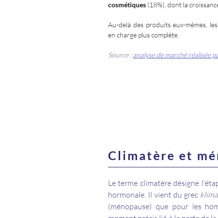
cosmétiques
(18%), dont la croissanc
Au-delà des produits eux-mêmes, les
en charge plus complète.
Source :
analyse de marché réalisée p
Climatère et m
Le terme climatère désigne l'étap
hormonale. Il vient du grec
klima
(ménopause) que pour les hom