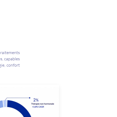
traitements
es, capables
ie, confort