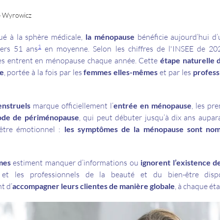
e Wyrowicz
ué à la sphère médicale,
la ménopause
bénéficie aujourd’hui d’
1
vers 51 ans
en moyenne. Selon les chiffres de l'INSEE de 20
s entrent en ménopause chaque année. Cette
étape naturelle 
te
, portée à la fois par les
femmes elles-mêmes
et par les
profess
enstruels
marque officiellement l’
entrée en ménopause
, les p
ode de périménopause
, qui peut débuter jusqu’à dix ans aupar
-être émotionnel :
les symptômes de la ménopause sont nom
mes
estiment manquer d’informations ou
ignorent l’existence d
s et les professionnels de la beauté et du bien-être disp
t d’
accompagner leurs clientes de manière globale
, à chaque éta