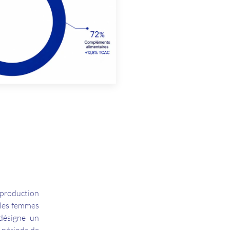
a production
r les femmes
désigne un