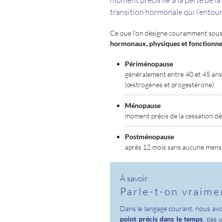
moment précis lié à la perte de l
transition hormonale qui l’entour
Ce que l’on désigne couramment sous
hormonaux, physiques et fonctionne
Périménopause
généralement entre 40 et 45 ans
(œstrogènes et progestérone).
Ménopause
moment précis de la cessation dé
Postménopause
après 12 mois sans aucune menstr
À savoir
Parle-t-on vraim
Dans le langage courant, nous avon
point précis dans le temps
, pas 