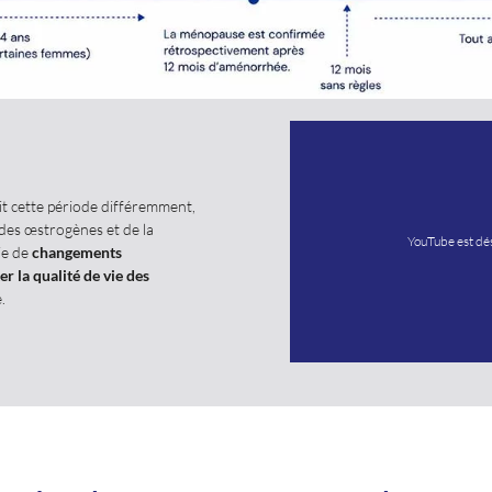
it cette période différemment,
 des œstrogènes et de la
YouTube est dé
ie de
changements
r la qualité de vie des
.