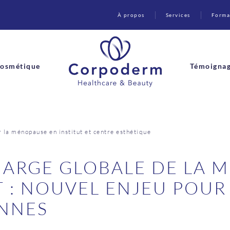
À propos
Services
Forma
osmétique
Témoigna
la ménopause en institut et centre esthétique
HARGE GLOBALE DE LA 
T : NOUVEL ENJEU POUR
ENNES