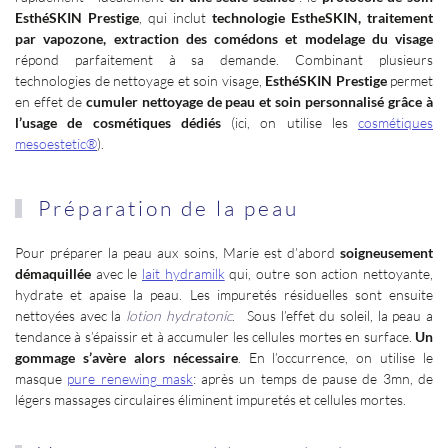
EsthéSKIN Prestige
, qui inclut
technologie EstheSKIN, traitement
par vapozone, extraction des comédons et modelage du visage
répond parfaitement à sa demande. Combinant plusieurs
technologies de nettoyage et soin visage,
EsthéSKIN Prestige
permet
en effet de
cumuler nettoyage de peau et soin personnalisé grâce à
l’usage de cosmétiques dédiés
(ici, on utilise les
cosmétiques
mesoestetic®
).
Préparation de la peau
Pour préparer la peau aux soins, Marie est d’abord
soigneusement
démaquillée
avec le
lait hydramilk
qui, outre son action nettoyante,
hydrate et apaise la peau. Les impuretés résiduelles sont ensuite
nettoyées avec la
lotion hydratonic
. Sous l’effet du soleil, la peau a
tendance à s’épaissir et à accumuler les cellules mortes en surface.
Un
gommage s’avère alors nécessaire
. En l’occurrence, on utilise le
masque
pure renewing mask
: après un temps de pause de 3mn, de
légers massages circulaires éliminent impuretés et cellules mortes.