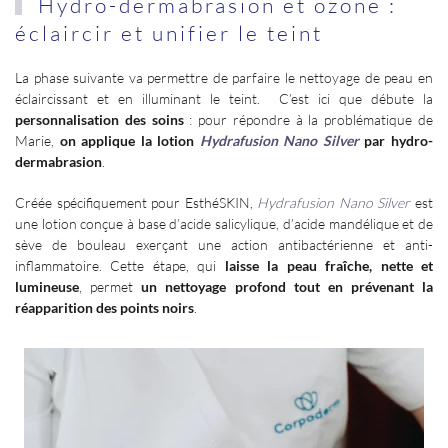
Hydro-dermabrasion et ozone
:
éclaircir et unifier le teint
La phase suivante va permettre de parfaire le nettoyage de peau en
éclaircissant et en illuminant le teint. C’est ici que débute la
personnalisation des soins
: pour répondre à la problématique de
Marie,
on applique la lotion
Hydrafusion Nano Silver
par hydro-
dermabrasion
.
Créée spécifiquement pour EsthéSKIN,
Hydrafusion Nano Silver
est
une lotion conçue à base d’acide salicylique, d’acide mandélique et de
sève de bouleau exerçant une action antibactérienne et anti-
inflammatoire. Cette étape, qui
laisse la peau fraîche, nette et
lumineuse
, permet
un nettoyage profond tout en prévenant la
réapparition des points noirs
.