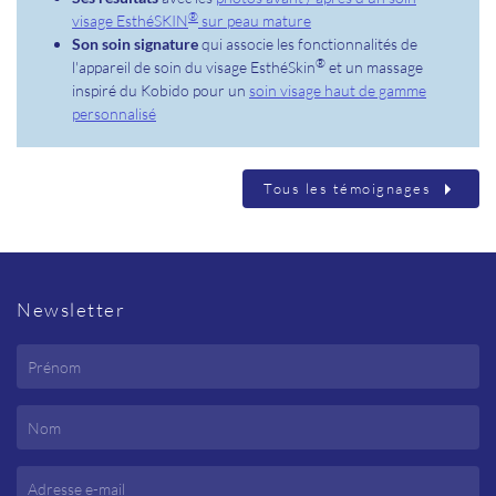
®
visage EsthéSKIN
sur peau mature
Son soin signature
qui associe les fonctionnalités de
®
l'appareil de soin du visage EsthéSkin
et un massage
inspiré du Kobido pour un
soin visage haut de gamme
personnalisé
Tous les témoignages
Newsletter