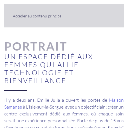
Panneau de gestion des cookies
Accéder au contenu principal
PORTRAIT
UN ESPACE DÉDIÉ AUX
FEMMES QUI ALLIE
TECHNOLOGIE ET
BIENVEILLANCE
Il y a deux ans, Émilie Julia a ouvert les portes de
Maison
Samanae
à L'Isle-sur-la-Sorgue, avec un objectif clair
: créer un
centre exclusivement dédié aux femmes, où chaque soin
serait une expérience personnalisée. Forte de plus de 15 ans
d'expérience en spa et de formations spécialisées en Kobido*