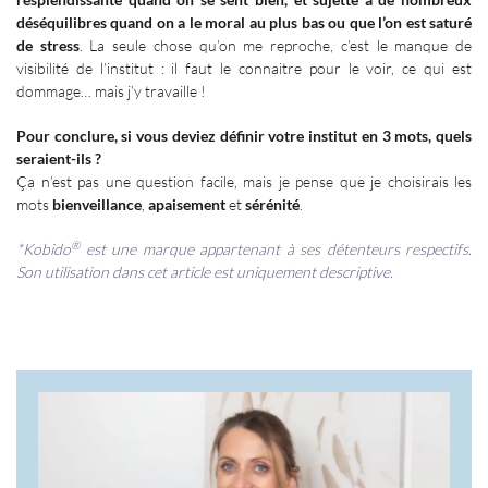
déséquilibres quand on a le moral au plus bas ou que l’on est saturé
de stress
. La seule chose qu’on me reproche, c’est le manque de
visibilité de l’institut
: il faut le connaitre pour le voir, ce qui est
dommage… mais j’y travaille
!
Pour conclure, si vous deviez définir votre institut en 3 mots, quels
seraient-ils ?
Ça n’est pas une question facile, mais je pense que je choisirais les
mots
bienveillance
,
apaisement
et
sérénité
.
®
*Kobido
est une marque appartenant à ses détenteurs respectifs.
Son utilisation dans cet article est uniquement descriptive.