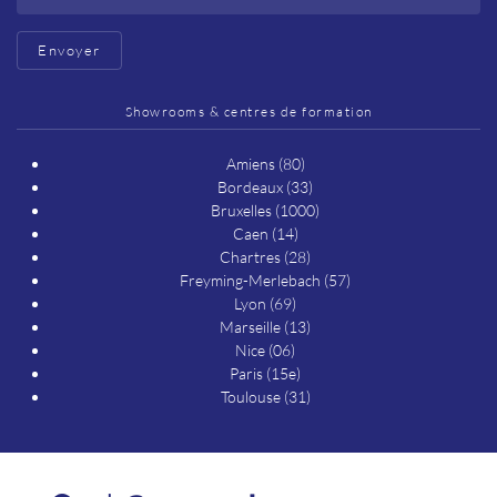
Envoyer
Showrooms & centres de formation
Amiens (80)
Bordeaux (33)
Bruxelles (1000)
Caen (14)
Chartres (28)
Freyming-Merlebach (57)
Lyon (69)
Marseille (13)
Nice (06)
Paris (15e)
Toulouse (31)