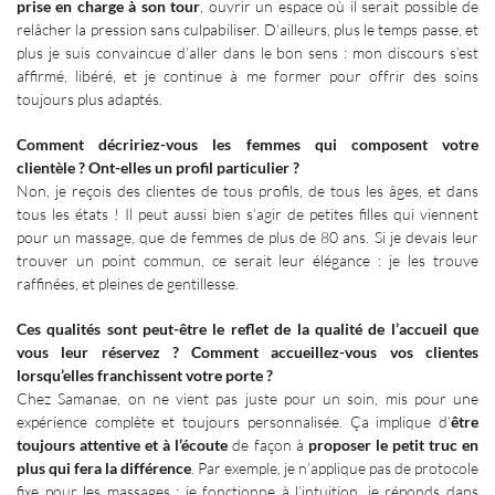
prise en charge à son tour
, ouvrir un espace où il serait possible de
relâcher la pression sans culpabiliser. D’ailleurs, plus le temps passe, et
plus je suis convaincue d’aller dans le bon sens
: mon discours s’est
affirmé, libéré, et je continue à me former pour offrir des soins
toujours plus adaptés.
Comment décririez-vous les femmes qui composent votre
clientèle
? Ont-elles un profil particulier
?
Non, je reçois des clientes de tous profils, de tous les âges, et dans
tous les états
! Il peut aussi bien s’agir de petites filles qui viennent
pour un massage, que de femmes de plus de 80 ans. Si je devais leur
trouver un point commun, ce serait leur élégance
: je les trouve
raffinées, et pleines de gentillesse.
Ces qualités sont peut-être le reflet de la qualité de l’accueil que
vous leur réservez
? Comment accueillez-vous vos clientes
lorsqu’elles franchissent votre porte
?
Chez Samanae, on ne vient pas juste pour un soin, mis pour une
expérience complète et toujours personnalisée. Ça implique d’
être
toujours attentive et à l’écoute
de façon à
proposer le petit truc en
plus qui fera la différence
. Par exemple, je n’applique pas de protocole
fixe pour les massages
: je fonctionne à l’intuition, je réponds dans