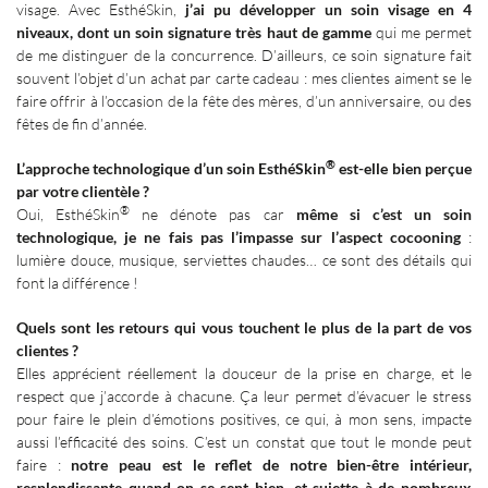
visage. Avec EsthéSkin,
j’ai pu développer un soin visage en 4
niveaux, dont un soin signature très haut de gamme
qui me permet
de me distinguer de la concurrence. D’ailleurs, ce soin signature fait
souvent l’objet d’un achat par carte cadeau
: mes clientes aiment se le
faire offrir à l’occasion de la fête des mères, d’un anniversaire, ou des
fêtes de fin d’année.
®
L’approche technologique d’un soin EsthéSkin
est-elle bien perçue
par votre clientèle
?
®
Oui, EsthéSkin
ne dénote pas car
même si c’est un soin
technologique, je ne fais pas l’impasse sur l’aspect cocooning
:
lumière douce, musique, serviettes chaudes… ce sont des détails qui
font la différence
!
Quels sont les retours qui vous touchent le plus de la part de vos
clientes
?
Elles apprécient réellement la douceur de la prise en charge, et le
respect que j’accorde à chacune. Ça leur permet d’évacuer le stress
pour faire le plein d’émotions positives, ce qui, à mon sens, impacte
aussi l’efficacité des soins. C’est un constat que tout le monde peut
faire
:
notre peau est le reflet de notre bien-être intérieur,
resplendissante quand on se sent bien, et sujette à de nombreux