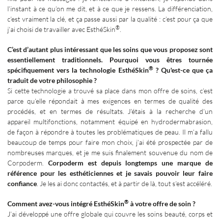
l’instant à ce qu’on me dit, et à ce que je ressens. La différenciation,
c’est vraiment la clé, et ça passe aussi par la qualité : c’est pour ça que
®
j’ai choisi de travailler avec EsthéSkin
.
C’est d’autant plus intéressant que les soins que vous proposez sont
essentiellement traditionnels. Pourquoi vous êtres tournée
®
spécifiquement vers la technologie EsthéSkin
? Qu'est-ce que ça
traduit de votre philosophie
?
Si cette technologie a trouvé sa place dans mon offre de soins, c’est
parce qu’elle répondait à mes exigences en termes de qualité des
procédés, et en termes de résultats. J’étais à la recherche d’un
appareil multifonctions, notamment équipé en hydrodermabrasion,
de façon à répondre à toutes les problématiques de peau. Il m’a fallu
beaucoup de temps pour faire mon choix, j’ai été prospectée par de
nombreuses marques, et je me suis finalement souvenue du nom de
Corpoderm.
Corpoderm est depuis longtemps une marque de
référence pour les esthéticiennes et je savais pouvoir leur faire
confiance
. Je les ai donc contactés, et à partir de là, tout s’est accéléré.
®
Comment avez-vous intégré EsthéSkin
à votre offre de soin
?
J’ai développé une offre globale qui couvre les soins beauté, corps et