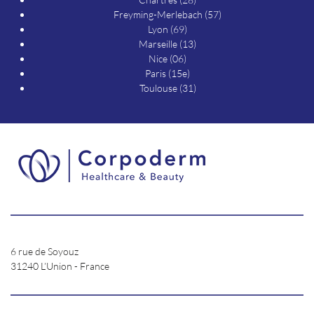
Freyming-Merlebach (57)
Lyon (69)
Marseille (13)
Nice (06)
Paris (15e)
Toulouse (31)
6 rue de Soyouz
31240 L’Union - France