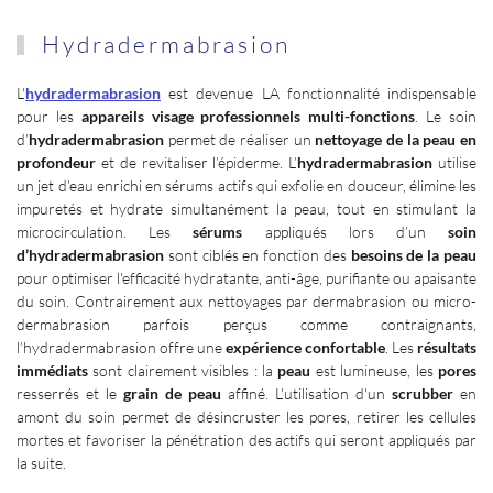
Hydradermabrasion
L'
hydradermabrasion
est devenue LA fonctionnalité indispensable
pour les
appareils visage professionnels multi-fonctions
. Le soin
d’
hydradermabrasion
permet de réaliser un
nettoyage de la peau en
profondeur
et de revitaliser l’épiderme. L’
hydradermabrasion
utilise
un jet d’eau enrichi en sérums actifs qui exfolie en douceur, élimine les
impuretés et hydrate simultanément la peau, tout en stimulant la
microcirculation. Les
sérums
appliqués lors d’un
soin
d’hydradermabrasion
sont ciblés en fonction des
besoins de la peau
pour optimiser l'efficacité hydratante, anti-âge, purifiante ou apaisante
du soin. Contrairement aux nettoyages par dermabrasion ou micro-
dermabrasion parfois perçus comme contraignants,
l’hydradermabrasion offre une
expérience confortable
. Les
résultats
immédiats
sont clairement visibles : la
peau
est lumineuse, les
pores
resserrés et le
grain de peau
affiné. L'utilisation d'un
scrubber
en
amont du soin permet de désincruster les pores, retirer les cellules
mortes et favoriser la pénétration des actifs qui seront appliqués par
la suite.