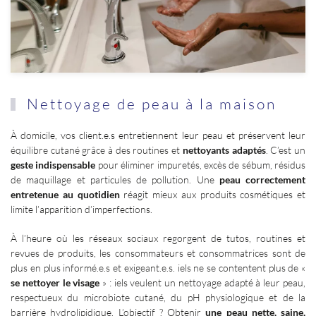
Nettoyage de peau à la maison
À domicile, vos client.e.s entretiennent leur peau et préservent leur
équilibre cutané grâce à des routines et
nettoyants adaptés
. C’est un
geste indispensable
pour éliminer impuretés, excès de sébum, résidus
de maquillage et particules de pollution. Une
peau correctement
entretenue au quotidien
réagit mieux aux produits cosmétiques et
limite l’apparition d’imperfections.
À l’heure où les réseaux sociaux regorgent de tutos, routines et
revues de produits, les consommateurs et consommatrices sont de
plus en plus informé.e.s et exigeant.e.s. iels ne se contentent plus de «
se nettoyer le visage
» : iels veulent un nettoyage adapté à leur peau,
respectueux du microbiote cutané, du pH physiologique et de la
barrière hydrolipidique. L’objectif ? Obtenir
une peau nette, saine,