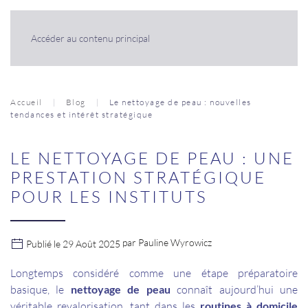
Panneau de gestion des cookies
Accéder au contenu principal
Accueil
Blog
Le nettoyage de peau : nouvelles
tendances et intérêt stratégique
LE NETTOYAGE DE PEAU : UNE
PRESTATION STRATÉGIQUE
POUR LES INSTITUTS
par Pauline Wyrowicz
Publié le 29 Août 2025
Longtemps considéré comme une étape préparatoire
basique, le
nettoyage de peau
connaît aujourd’hui une
véritable revalorisation, tant dans les
routines à domicile