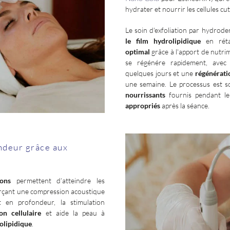
hydrater et nourrir les cellules cu
Le soin d'exfoliation par hydrod
le film hydrolipidique
en réta
optimal
grâce à l'apport de nutrim
se régénére rapidement, ave
quelques jours et une
régénérati
une semaine. Le processus est s
nourrissants
fournis pendant le
appropriés
après la séance.
ndeur grâce aux
sons
permettent d’atteindre les
erçant une compression acoustique
t en profondeur, la stimulation
on cellulaire
et aide la peau à
olipidique
.