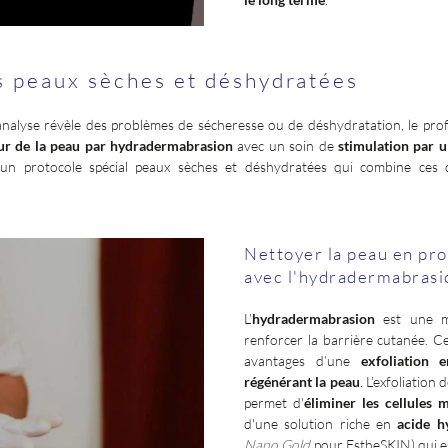
s peaux sèches et déshydratées
analyse révèle des problèmes de sécheresse ou de déshydratation, le prof
ur de la peau par hydradermabrasion
avec un soin de
stimulation par u
n protocole spécial peaux sèches et déshydratées qui combine ces 
Nettoyer la peau en pro
avec l'hydradermabrasi
L’
hydradermabrasion
est une mé
renforcer la barrière cutanée. C
avantages d’une
exfoliation 
régénérant la peau
. L’exfoliation 
permet d'
éliminer les cellules 
d'une solution riche en
acide h
Nano Gold
pour EstheSKIN) qui es