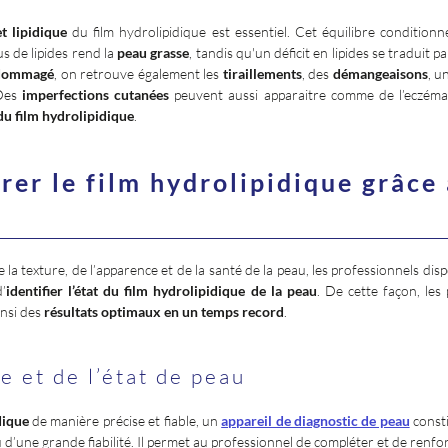
t lipidique
du film hydrolipidique est essentiel. Cet équilibre condition
us de lipides rend la
peau grasse
, tandis qu'un déficit en lipides se traduit 
ndommagé
, on retrouve également les
tiraillements
, des
démangeaisons
, u
 Des
imperfections cutanées
peuvent aussi apparaitre comme de l’eczéma 
du film hydrolipidique
.
er le film hydrolipidique grâce 
 la texture, de l’apparence et de la santé de la peau, les professionnels di
’
identifier l’état du film hydrolipidique de la peau
. De cette façon, le
insi des
résultats optimaux en un temps record
.
e et de l’état de peau
dique
de manière précise et fiable, un
appareil de diagnostic de peau
consti
 d’une grande fiabilité. Il permet au professionnel de compléter et de renfo