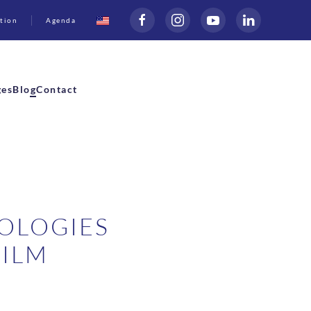
tion
Agenda
ges
Blog
Contact
OLOGIES
FILM