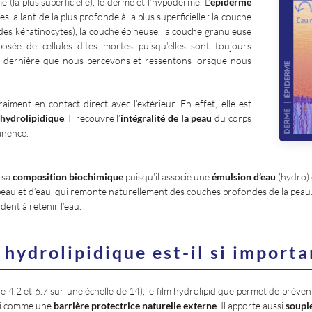
 (la plus superficielle), le derme et l’hypoderme. L’
épiderme
, allant de la plus profonde à la plus superficielle : la couche
des kératinocytes), la couche épineuse, la couche granuleuse
sée de cellules dites mortes puisqu’elles sont toujours
te dernière que nous percevons et ressentons lorsque nous
iment en contact direct avec l’extérieur. En effet, elle est
 hydrolipidique
. Il recouvre l’
intégralité de la peau
du corps
anence.
e sa
composition biochimique
puisqu’il associe une
émulsion d’eau
(hydro) 
a peau et d’eau, qui remonte naturellement des couches profondes de la pea
dent à retenir l’eau.
 hydrolipidique est-il si importa
e 4.2 et 6.7 sur une échelle de 14), le film hydrolipidique permet de préveni
insi comme une
barrière protectrice naturelle externe
. Il apporte aussi
soupl