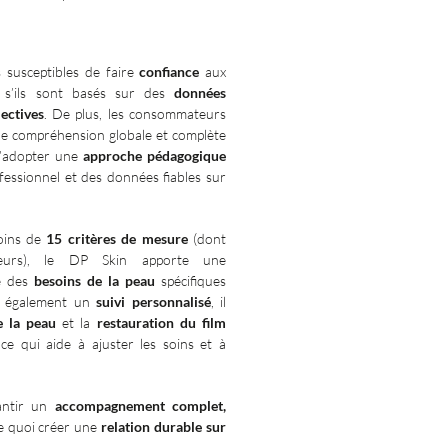
s susceptibles de faire
confiance
aux
 s’ils sont basés sur des
données
ectives
. De plus, les consommateurs
ne compréhension globale et complète
 d’adopter une
approche pédagogique
fessionnel et des données fiables sur
oins de
15 critères de mesure
(dont
eurs), le DP Skin apporte une
re des
besoins de la peau
spécifiques
nt également un
suivi personnalisé
, il
e la peau
et la
restauration du film
ce qui aide à ajuster les soins et à
rantir un
accompagnement complet,
de quoi créer une
relation durable sur