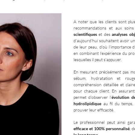
A noter que les clients sont plu
recommandations et aux soins
scientifiques
et des
analyses obj
d’aujourd’hui souhaitent avoir u
de leur peau, d’où l’importance
en combinant l’expérience du pro
lesquelles il peut s’appuyer.
En mesurant précisément pas m
sébum, hydratation et roug
compréhension détaillée et clai
pour chaque client. En assura
permet d'observer l’
évolution d
hydrolipidique
au fil du temps, 
prouver leur efficacité.
Le professionnel peut ainsi ga
efficace et 100% personnalisé
, 
le long terme
.