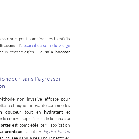
essionnel peut combiner les bienfaits
ltrasons
. L’
appareil de soin du visage
deux technologies : le
soin booster
fondeur sans l'agresser
on
thode non invasive efficace pour
ette technique innovante combine les
en douceur
tout en
hydratant
et
de la couche superficielle de la peau qui
mortes
est complétée par l'application
yaluronique
(la lotion
Hydra Fusion
t infusée dans la peau pour nettoyer,