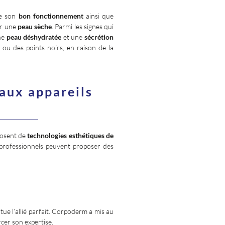
ne son
bon fonctionnement
ainsi que
par une
peau sèche
. Parmi les signes qui
ne
peau déshydratée
et une
sécrétion
ou des points noirs, en raison de la
aux appareils
sposent de
technologies esthétiques de
s professionnels peuvent proposer des
tue l’allié parfait. Corpoderm a mis au
rcer son expertise.