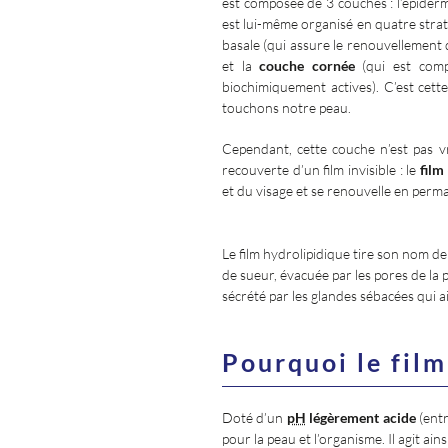
est composée de 3 couches : l’épiderme
est lui-même organisé en quatre strates
basale (qui assure le renouvellement 
et la
couche cornée
(qui est compo
biochimiquement actives). C’est cet
touchons notre peau.
Cependant, cette couche n’est pas vra
recouverte d’un film invisible : le
film
et du visage et se renouvelle en perm
Le film hydrolipidique tire son nom d
de sueur, évacuée par les pores de l
sécrété par les glandes sébacées qui ai
Pourquoi le film
Doté d’un
pH
légèrement acide
(entr
pour la peau et l’organisme. Il agit a