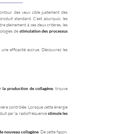
contour des yeux cible justement des
produit standard. C’est pourquoi, les
re pleinement à ces deux critères, les
nologies de
stimulation des processus
 une efficacité accrue. Découvrez les
r la production de collagène
, trouve
ière contrôlée. Lorsque cette énergie
duit par la radiofréquence
stimule les
de nouveau collagène
. De cette façon,