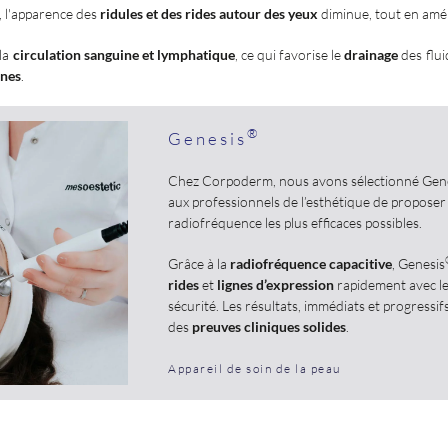
, l'apparence des
ridules et des rides autour des yeux
diminue, tout en amél
la
circulation sanguine et lymphatique
, ce qui favorise le
drainage
des flui
rnes
.
®
Genesis
Chez Corpoderm, nous avons sélectionné Gen
aux professionnels de l’esthétique de proposer 
radiofréquence les plus efficaces possibles.
Grâce à la
radiofréquence capacitive
, Genesis
rides
et
lignes d’expression
rapidement avec le
sécurité. Les résultats, immédiats et progressi
des
preuves cliniques solides
.
Appareil de soin de la peau