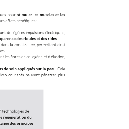
iques pour
stimuler les muscles et les
urs effets bénéfiques :
ant de légères impulsions électriques,
pparence des ridules et des rides
 dans la zone traitée, permettant ainsi
nes
t les fibres de collagène et d’élastine,
ts de soin appliqués sur la peau
. Cela
micro-courants peuvent pénétrer plus
 technologies de
ne
régénération du
tanée des principes