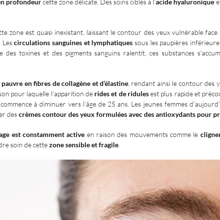
en profondeur
cette zone délicate. Des soins ciblés à l’
acide hyaluronique
et
te zone est quasi inexistant, laissant le contour des yeux vulnérable fac
. Les
circulations sanguines et lymphatiques
sous les paupières inférieure
e des toxines et des pigments sanguins ralentit, ces substances s'accu
t
pauvre en fibres de collagène et d’élastine
, rendant ainsi le contour des 
aison pour laquelle l’apparition de
rides et de ridules
est plus rapide et précoc
e commence à diminuer vers l’âge de 25 ans. Les jeunes femmes d’aujourd’hu
ser des
crèmes contour des yeux formulées avec des antioxydants pour prév
sage est constamment active
en raison des mouvements comme le
clign
dre soin de cette
zone sensible et fragile
.