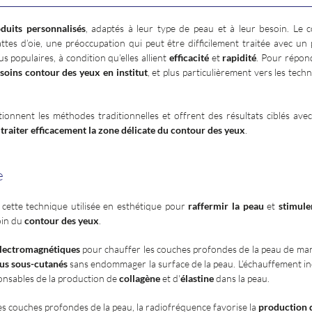
duits personnalisés
, adaptés à leur type de peau et à leur besoin. Le 
tes d’oie, une préoccupation qui peut être difficilement traitée avec un 
populaires, à condition qu’elles allient
efficacité
et
rapidité
. Pour répond
soins contour des yeux en institut
, et plus particulièrement vers les tech
onnent les méthodes traditionnelles et offrent des résultats ciblés avec
r
traiter efficacement la zone délicate du contour des yeux
.
e
, cette technique utilisée en esthétique pour
raffermir la peau
et
stimule
oin du
contour des yeux
.
lectromagnétiques
pour chauffer les couches profondes de la peau de man
sus sous-cutanés
sans endommager la surface de la peau. L’échauffement in
sponsables de la production de
collagène
et d'
élastine
dans la peau.
s couches profondes de la peau, la radiofréquence favorise la
production 