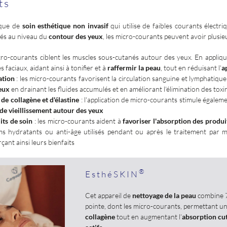
ts
ique de
soin esthétique non invasif
qui utilise de faibles courants électr
qués au niveau du
contour des yeux
, les micro-courants peuvent avoir plusie
cro-courants ciblent les muscles sous-cutanés autour des yeux. En appliqu
 faciaux, aidant ainsi à tonifier et à
raffermir la peau
, tout en réduisant l'
a
ation
: les micro-courants favorisent la circulation sanguine et lymphatique
yeux
en drainant les fluides accumulés et en améliorant l'élimination des toxi
e collagène et d'élastine
: l'application de micro-courants stimule égalemen
 de vieillissement autour des yeux
its de soin
: les micro-courants aident à
favoriser l'absorption des produi
ums hydratants ou anti-âge utilisés pendant ou après le traitement par 
çant ainsi leurs bienfaits
®
EsthéSKIN
Cet appareil de
nettoyage de la peau
combine 7
pointe, dont les micro-courants, permettant u
collagène
tout en augmentant l’
absorption cu