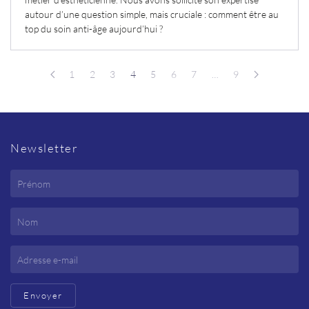
autour d’une question simple, mais cruciale
: comment être au
top du soin anti-âge aujourd’hui
?
1
2
3
4
5
6
7
…
9
Newsletter
Envoyer