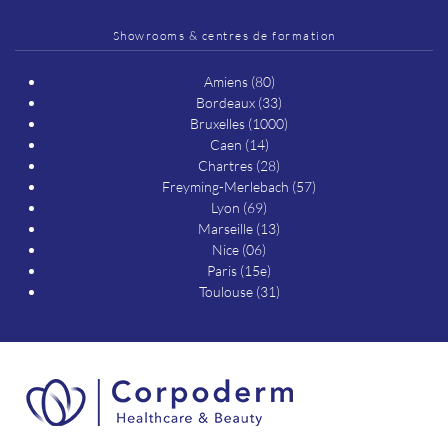
Showrooms & centres de formation
Amiens (80)
Bordeaux (33)
Bruxelles (1000)
Caen (14)
Chartres (28)
Freyming-Merlebach (57)
Lyon (69)
Marseille (13)
Nice (06)
Paris (15e)
Toulouse (31)