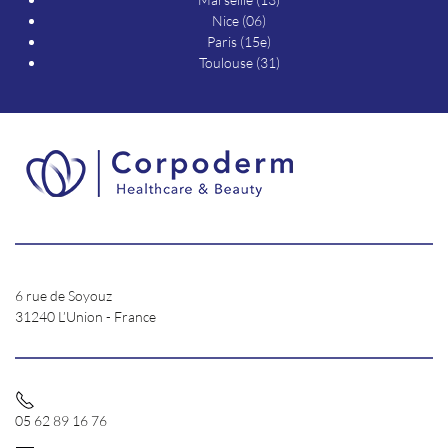
Nice (06)
Paris (15e)
Toulouse (31)
6 rue de Soyouz
31240 L’Union - France
05 62 89 16 76