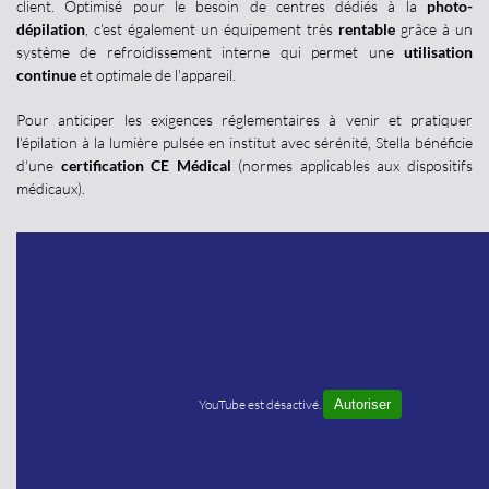
client. Optimisé pour le besoin de centres dédiés à la
photo-
dépilation
, c'est également un équipement très
rentable
grâce à un
système de refroidissement interne qui permet une
utilisation
continue
et optimale de l'appareil.
Pour anticiper les exigences réglementaires à venir et pratiquer
l'épilation à la lumière pulsée en institut avec sérénité, Stella bénéficie
d'une
certification CE Médical
(normes applicables aux dispositifs
médicaux).
YouTube est désactivé.
Autoriser