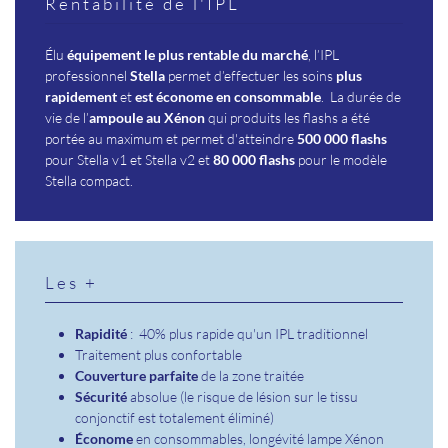
Rentabilité de l'IPL
Élu
équipement le plus rentable du marché
, l’IPL
professionnel
Stella
permet d’effectuer les soins
plus
rapidement
et
est économe en consommable
. La durée de
vie de l’
ampoule au Xénon
qui produits les flashs a été
portée au maximum et permet d'atteindre
500 000 flashs
pour Stella v1 et Stella v2 et
80 000 flashs
pour le modèle
Stella compact.
Les +
Rapidité
: 40% plus rapide qu'un IPL traditionnel
Traitement plus confortable
Couverture parfaite
de la zone traitée
Sécurité
absolue (le risque de lésion sur le tissu
conjonctif est totalement éliminé)
Économe
en consommables, longévité lampe Xénon