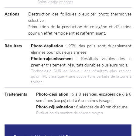
Soins visage et corps
Actions
Destruction des follicules pileux par photo-thermolyse
sélective,
Stimulation de la production de collagène et d'élastine
pour un effet remodelant et raffermissant.
Résultats
Photo-dépilation
: 90% des poils sont durablement
éliminés pour plusieurs années.
Photo-rajeunissement
: Résultats visibles dès le
premier traitement, résultats durables plusieurs mois.
Technologie SHR on Move : des résultats plus rapides
qu’un IPL classique + une couverture parfaite de la zone à
traiter.
Traitements
Photo-dépilation
: 6 à 8 séances, espacées de 6 à 8
semaines (corps) et 4 à 6 semaines (visage).
Photo-réjuvénation
: 6 séances de 40 mn chacune.
Évaluation du nombre de séance moyen