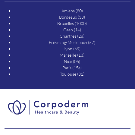
Amiens (80)
Bordeaux (33)
Bruxelles (1000)
Caen (14)
Chartres (28)
Freyming-Merlebach (57)
Lyon (69)
Marseille (13)
Nice (06)
Paris (15e)
Toulouse (31)