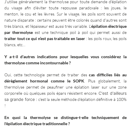
J'utilise généralement la thermolyse pour toute demande d'épilation
du visage afin d’éviter toute repousse paradoxale
: les joues, le
menton, le cou et les lèvres. Sur le visage, les poils sont souvent de
nature disparate
: certains peuvent être colorés quand d'autres sont
très blancs, et l'épaisseur est aussi très variable. L’
épilation électrique
par thermolyse
est une technique poil à poil qui permet aussi de
traiter tout ce qui n’est pas traitable en laser
: les poils roux, les poils
blancs, etc…
Y a-t-il d'autres indications pour lesquelles vous considérez la
thermolyse comme incontournable
?
Oui, cette technologie permet de traiter des
cas difficiles liés au
dérèglement hormonal comme le SOPK
. Plus globalement, la
thermolyse permet de peaufiner une épilation laser sur une zone
corporelle où quelques poils épars résistent encore.
C'est d'ailleurs
sa grande force
:
c'est la seule méthode d'épilation définitive à 100%
!
En quoi la thermolyse se distingue-t-elle techniquement de
l'épilation électrique traditionnelle
?