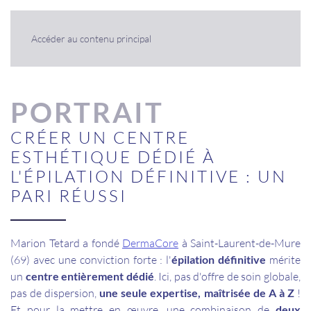
Panneau de gestion des cookies
Accéder au contenu principal
PORTRAIT
CRÉER UN CENTRE
ESTHÉTIQUE DÉDIÉ À
L'ÉPILATION DÉFINITIVE : UN
PARI RÉUSSI
Marion Tetard a fondé
DermaCore
à Saint-Laurent-de-Mure
(69) avec une conviction forte
: l'
épilation définitive
mérite
un
centre entièrement dédié
. Ici, pas d'offre de soin globale,
pas de dispersion,
une seule expertise, maîtrisée de A à Z
!
Et pour la mettre en œuvre, une combinaison de
deux