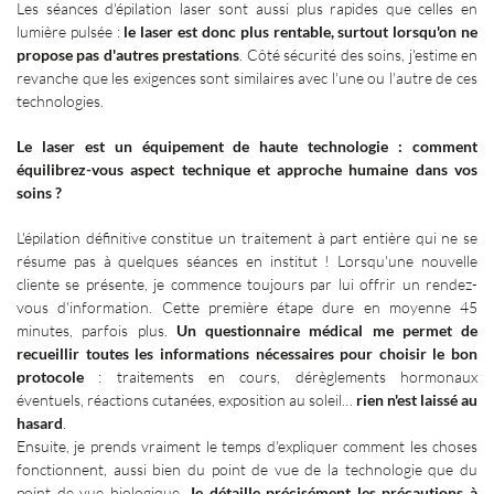
Les séances d'épilation laser sont aussi plus rapides que celles en
lumière pulsée
:
le laser est donc plus rentable, surtout lorsqu'on ne
propose pas d'autres prestations
. Côté sécurité des soins, j'estime en
revanche que les exigences sont similaires avec l'une ou l'autre de ces
technologies.
Le laser est un équipement de haute technologie
: comment
équilibrez-vous aspect technique et approche humaine dans vos
soins
?
L'épilation définitive constitue un traitement à part entière qui ne se
résume pas à quelques séances en institut
! Lorsqu'une nouvelle
cliente se présente, je commence toujours par lui offrir un rendez-
vous d'information. Cette première étape dure en moyenne 45
minutes, parfois plus.
Un questionnaire médical me permet de
recueillir toutes les informations nécessaires pour choisir le bon
protocole
: traitements en cours, dérèglements hormonaux
éventuels, réactions cutanées, exposition au soleil…
rien n'est laissé au
hasard
.
Ensuite, je prends vraiment le temps d'expliquer comment les choses
fonctionnent, aussi bien du point de vue de la technologie que du
point de vue biologique.
Je détaille précisément les précautions à