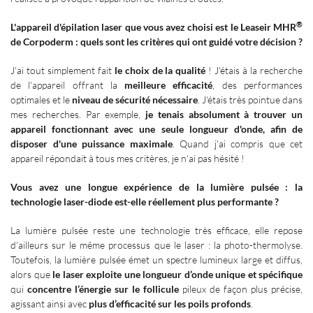
®
L'appareil d'épilation laser que vous avez choisi est le Leaseir MHR
de Corpoderm
: quels sont les critères qui ont guidé votre décision
?
J'ai tout simplement fait
le choix de la qualité
! J'étais à la recherche
de l'appareil offrant la
meilleure efficacité
, des performances
optimales et le
niveau de sécurité nécessaire
. J'étais très pointue dans
mes recherches. Par exemple,
je tenais absolument à trouver un
appareil fonctionnant avec une seule longueur d'onde, afin de
disposer d'une puissance maximale
. Quand j'ai compris que cet
appareil répondait à tous mes critères, je n'ai pas hésité
!
Vous avez une longue expérience de la lumière pulsée
: la
technologie laser-diode est-elle réellement plus performante
?
La lumière pulsée reste une technologie très efficace, elle repose
d’ailleurs sur le même processus que le laser
: la photo-thermolyse.
Toutefois, la lumière pulsée émet un spectre lumineux large et diffus,
alors que
le laser exploite une longueur d’onde unique et spécifique
qui
concentre l’énergie sur le follicule
pileux de façon plus précise,
agissant ainsi avec
plus d’efficacité sur les poils profonds
.