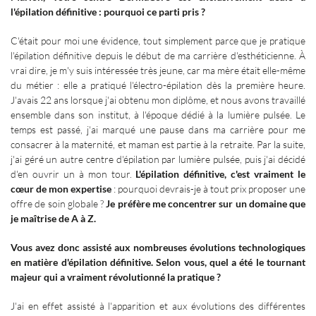
l'épilation définitive
: pourquoi ce parti pris
?
C'était pour moi une évidence, tout simplement parce que je pratique
l'épilation définitive depuis le début de ma carrière d'esthéticienne. À
vrai dire, je m'y suis intéressée très jeune, car ma mère était elle-même
du métier
: elle a pratiqué l'électro-épilation dès la première heure.
J'avais 22 ans lorsque j'ai obtenu mon diplôme, et nous avons travaillé
ensemble dans son institut, à l'époque dédié à la lumière pulsée. Le
temps est passé, j'ai marqué une pause dans ma carrière pour me
consacrer à la maternité, et maman est partie à la retraite. Par la suite,
j'ai géré un autre centre d'épilation par lumière pulsée, puis j'ai décidé
d'en ouvrir un à mon tour.
L'épilation définitive, c'est vraiment le
cœur de mon expertise
: pourquoi devrais-je à tout prix proposer une
offre de soin globale ?
Je préfère me concentrer sur un domaine que
je maîtrise de A à Z.
Vous avez donc assisté aux nombreuses évolutions technologiques
en matière d'épilation définitive. Selon vous, quel a été le tournant
majeur qui a vraiment révolutionné la pratique
?
J'ai en effet assisté à l'apparition et aux évolutions des différentes