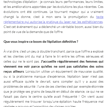
technologies d'épilation
: je connais leurs performances, leurs limites,
et les améliorations apportées par les évolutions les plus récentes. Ces
évolutions ont été continues. Le tournant majeur qui a vraiment
changé la donne, c'est à mon sens la promulgation du
texte
réglementaire qui autorise la pratique du laser par les esthéticiennes
.
C'est cet événement qui a déclenché un véritable boom, aussi bien du
point de vue de la demande que de l'offre.
Que vous inspire ce boom de l'épilation définitive
?
À vrai dire, c'est un peu à double tranchant, parce que l'offre a explosé
et les clientes ont du mal à faire le tri entre les offres sérieuses et
celles qui ne le sont pas.
J'accueille régulièrement des femmes qui
viennent me voir parce qu'elles ne sont pas satisfaites des soins
reçus ailleurs
. Lorsqu'on utilise un équipement de mauvaise qualité,
ou si la praticienne manque d’expérience, l'épilation laser n'est pas
aussi efficace qu'elle le devrait, sans compter qu'il y a aussi des
problèmes de sécurité
: l'une de ces clientes s'est par exemple étonnée
que je protège ses grains de beauté en début de séance, ce qui ne se
faisait pas dans le centre qu'elle avait fréquenté
! On vient aussi
régulièrement me trouver lorsqu'une épilation haute fréquence mal
réalisée a provoqué l'apparition de vilaines croûtes.